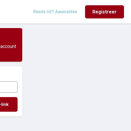
Registreer
Reeds lid?
Aanmelden
 account
-link