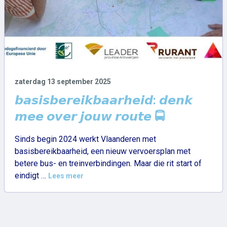
zaterdag 13 september 2025
𝙗𝙖𝙨𝙞𝙨𝙗𝙚𝙧𝙚𝙞𝙠𝙗𝙖𝙖𝙧𝙝𝙚𝙞𝙙: 𝙙𝙚𝙣𝙠
𝙢𝙚𝙚 𝙤𝙫𝙚𝙧 𝙟𝙤𝙪𝙬 𝙧𝙤𝙪𝙩𝙚 🚍
Sinds begin 2024 werkt Vlaanderen met
basisbereikbaarheid, een nieuw vervoersplan met
betere bus- en treinverbindingen. Maar die rit start of
: 𝙗𝙖𝙨𝙞𝙨𝙗𝙚𝙧𝙚𝙞𝙠𝙗𝙖𝙖𝙧𝙝𝙚𝙞𝙙: 𝙙𝙚𝙣𝙠 𝙢𝙚𝙚 𝙤𝙫𝙚
eindigt …
Lees meer