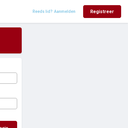
Registreer
Reeds lid?
Aanmelden
ogin